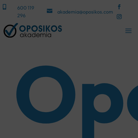

600 119

akademia@oposikos.com
296
Opo