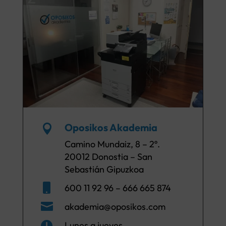
Oposikos Akademia

Camino Mundaiz, 8 – 2º.
20012 Donostia – San
Sebastián Gipuzkoa

600 11 92 96 – 666 665 874

akademia@oposikos.com
Lunes a jueves