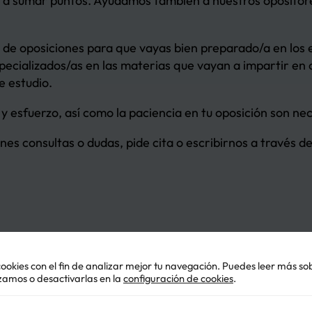
 a sumar puntos. Ayudamos también a nuestros opositores
e oposiciones para que vayas bien preparado/a en los ej
ecializados/as en las materias que vayan a impartir en
e estudio.
 y esfuerzo, así como la paciencia en tu oposición son ne
ienes consultas o dudas, pide cita o escribirnos a través
cookies con el fin de analizar mejor tu navegación. Puedes leer más s
izamos o desactivarlas en la
configuración de cookies
.