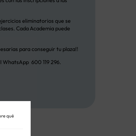
 con las inscripciones a las
ercicios eliminatorios que se
 clases. Cada Academia puede
cesarias para conseguir tu plaza!!
 del WhatsApp 600 119 296.
obre qué