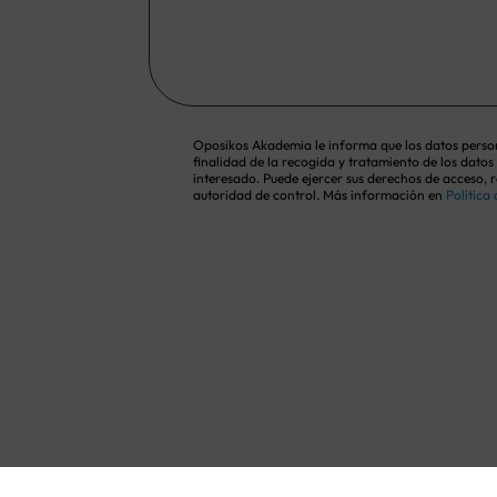
Oposikos Akademia le informa que los datos person
finalidad de la recogida y tratamiento de los datos
interesado. Puede ejercer sus derechos de acceso,
autoridad de control. Más información en
Política