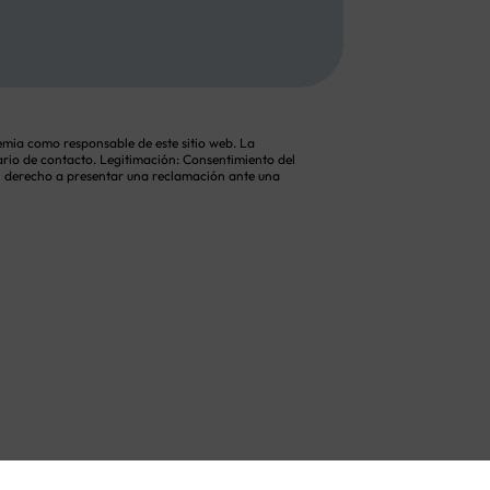
emia como responsable de este sitio web. La
lario de contacto. Legitimación: Consentimiento del
el derecho a presentar una reclamación ante una