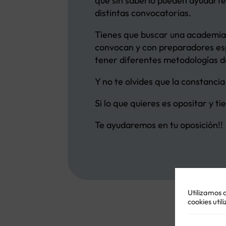
que sin saberlo pueden ayudarte
distintas convocatorias.
Tienes que buscar una academia d
convocan y con preparadores esp
tener diferentes metodologías d
Y no te olvides que la constancia
Si lo que quieres es opositar y t
Te ayudaremos en tu oposición!!
Utilizamos 
cookies util