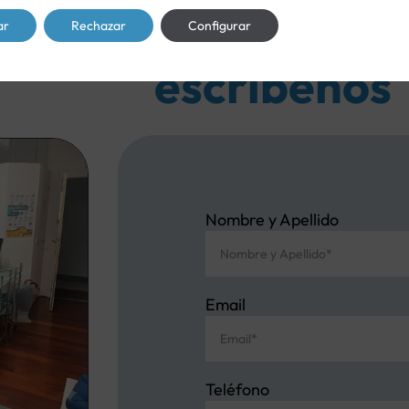
ar
Rechazar
Configurar
Si tienes cualquier mínima d
escríbenos
Nombre y Apellido
Email
Teléfono