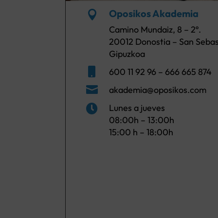
Oposikos Akademia

Camino Mundaiz, 8 – 2º.
20012 Donostia – San Sebas
Gipuzkoa

600 11 92 96 – 666 665 874

akademia@oposikos.com
Lunes a jueves

08:00h – 13:00h
15:00 h – 18:00h