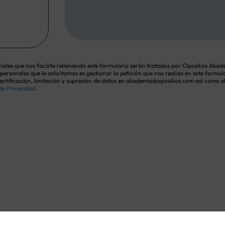
ales que nos facilite rellenando este formulario serán tratados por Oposikos Akad
 personales que le solicitamos es gestionar la petición que nos realiza en este formu
 rectificación, limitación y supresión de datos en akademia@oposikos.com así como 
 de Privacidad
.