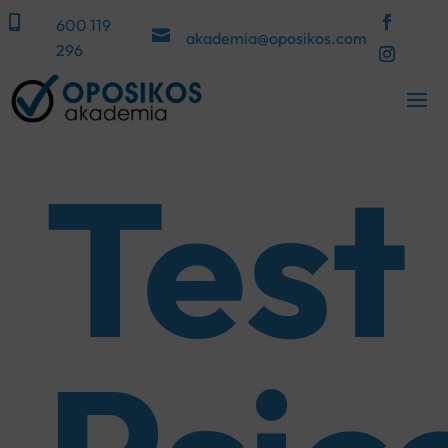

600 119

akademia@oposikos.com
296
Test