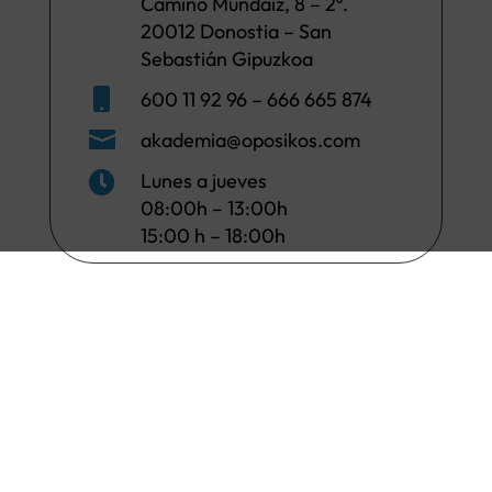
Camino Mundaiz, 8 – 2º.
20012 Donostia – San
Sebastián Gipuzkoa

600 11 92 96 – 666 665 874

akademia@oposikos.com
Lunes a jueves

08:00h – 13:00h
15:00 h – 18:00h