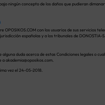
bajo ningún concepto de los daños que pudieran dimanar d
n
tre OPOSIKOS.COM con los usuarios de sus servicios tel
y jurisdicción españolas y a los tribunales de DONOSTI
e alguna duda acerca de estas Condiciones legales o cua
ase a akademia@oposikos.com.
ltima vez el 24-05-2018.