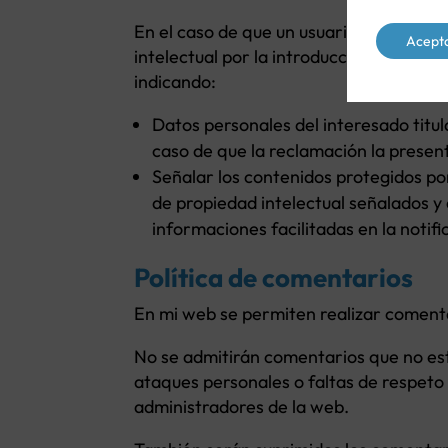
En el caso de que un usuario o un terce
Acept
intelectual por la introducción de un 
indicando:
Datos personales del interesado titul
caso de que la reclamación la present
Señalar los contenidos protegidos por
de propiedad intelectual señalados y 
informaciones facilitadas en la notifi
Política de comentarios
En mi web se permiten realizar comenta
No se admitirán comentarios que no est
ataques personales o faltas de respeto
administradores de la web.