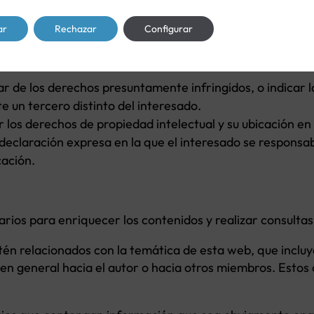
ro consideren que se ha producido una violación de sus l
ar
Rechazar
Configurar
determinado contenido en la web, deberá notificar dich
ar de los derechos presuntamente infringidos, o indicar 
e un tercero distinto del interesado.
 los derechos de propiedad intelectual y su ubicación en 
declaración expresa en la que el interesado se responsabi
cación.
rios para enriquecer los contenidos y realizar consultas
én relacionados con la temática de esta web, que incluya
 en general hacia el autor o hacia otros miembros. Estos