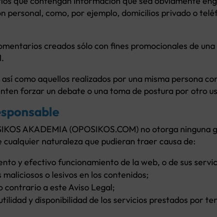
ios que contengan información que sea obviamente enga
personal, como, por ejemplo, domicilios privado o teléf
omentarios creados sólo con fines promocionales de una 
.
así como aquellos realizados por una misma persona con
nten forzar un debate o una toma de postura por otro us
responsable
S AKADEMIA (OPOSIKOS.COM) no otorga ninguna garan
de cualquier naturaleza que pudieran traer causa de:
ento y efectivo funcionamiento de la web, o de sus servic
maliciosos o lesivos en los contenidos;
 o contrario a este Aviso Legal;
d, utilidad y disponibilidad de los servicios prestados por t