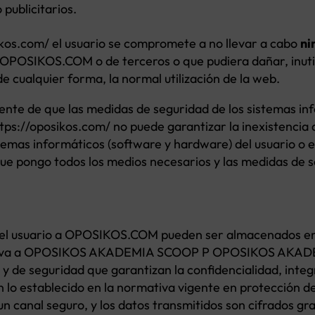
 publicitarios.
osikos.com/ el usuario se compromete a no llevar a cabo
ni
e OPOSIKOS.COM o de terceros o que pudiera dañar, inutil
e cualquier forma, la normal utilización de la web.
iente de que las medidas de seguridad de los sistemas in
ttps://oposikos.com/ no puede garantizar la inexistenci
stemas informáticos (software y hardware) del usuario o 
ue pongo todos los medios necesarios y las medidas de s
 el usuario a OPOSIKOS.COM pueden ser almacenados en
lusiva a OPOSIKOS AKADEMIA SCOOP P OPOSIKOS AKADEM
 y de seguridad que garantizan la confidencialidad, integ
 lo establecido en la normativa vigente en protección d
 un canal seguro, y los datos transmitidos son cifrados gra